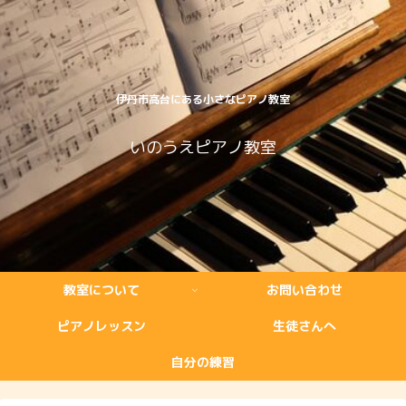
伊丹市高台にある小さなピアノ教室
いのうえピアノ教室
教室について
お問い合わせ
ピアノレッスン
生徒さんへ
自分の練習