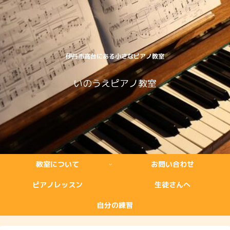
伊丹市高台にある小さなピアノ教室
いのうえピアノ教室
教室について
お問い合わせ
ピアノレッスン
生徒さんへ
自分の練習