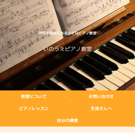
伊丹市高台にある小さなピアノ教室
いのうえピアノ教室
教室について
お問い合わせ
ピアノレッスン
生徒さんへ
自分の練習