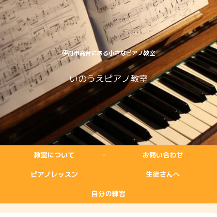
伊丹市高台にある小さなピアノ教室
いのうえピアノ教室
教室について
お問い合わせ
ピアノレッスン
生徒さんへ
自分の練習