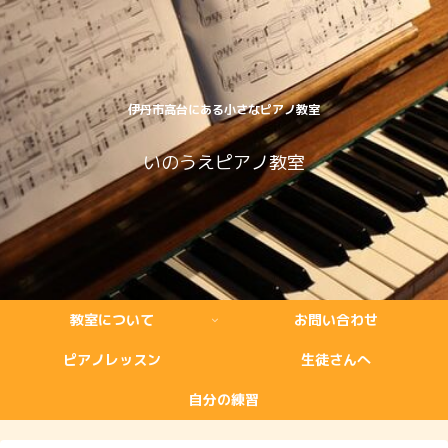
伊丹市高台にある小さなピアノ教室
いのうえピアノ教室
教室について
お問い合わせ
ピアノレッスン
生徒さんへ
自分の練習