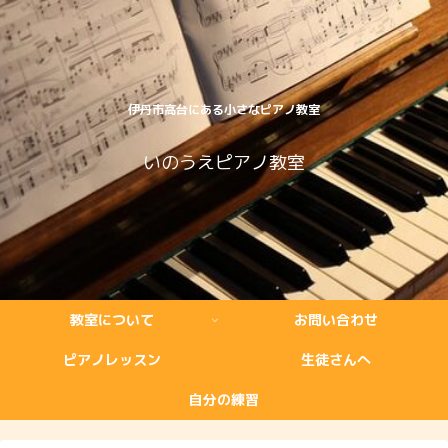
伊丹市高台にある小さなピアノ教室
いのうえピアノ教室
教室について
お問い合わせ
ピアノレッスン
生徒さんへ
自分の練習