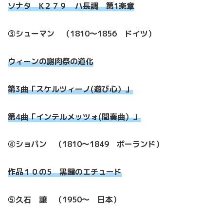
ソナタ K２７９ ハ長調 第1楽章
③シューマン （1810～1856 ドイツ）
ウィーンの謝肉祭の道化
第3曲「スケルツィーノ(遊び心）」
第4曲「インテルメッツォ(間奏曲）」
④ショパン （1810～1849 ポーランド）
作品１０の5 黒鍵のエチュード
⑤久石 譲 （1950～ 日本）