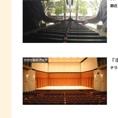
最近
『
ひびぴあのブログ
チラ