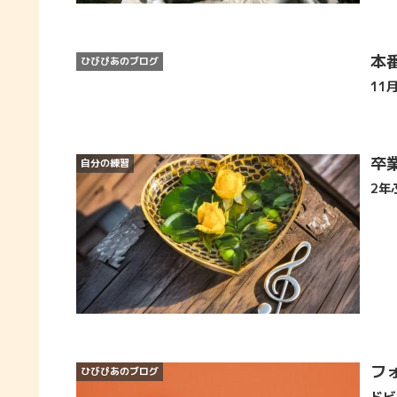
本
ひびぴあのブログ
11
卒
自分の練習
2年
フ
ひびぴあのブログ
ドビ