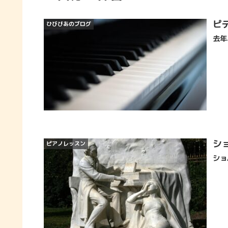
ピ
ひびぴあのブログ
去年
シ
ピアノレッスン
ショ